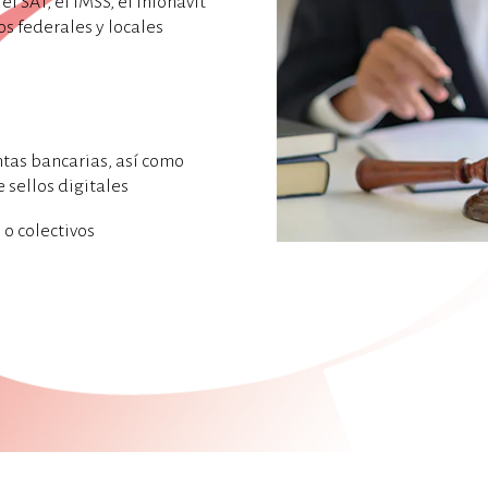
l SAT, el IMSS, el Infonavit
os federales y locales
tas bancarias, así como
 sellos digitales
 o colectivos