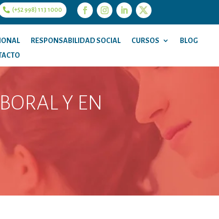
(+52 998) 113 1000
IONAL
RESPONSABILIDAD SOCIAL
CURSOS
BLOG
TACTO
ABORAL Y EN