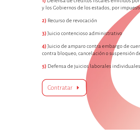
1)
Defensa de créditos fiscales emitidos por e
y los Gobiernos de los estados, por impuest
2)
Recurso de revocación
3)
Juicio contencioso administrativo
4)
Juicio de amparo contra embargo de cuen
contra bloqueo, cancelación o suspensión de
5)
Defensa de juicios laborales individuales
Contratar