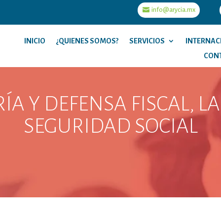
info@arycia.mx
INICIO
¿QUIENES SOMOS?
SERVICIOS
INTERNAC
CON
A Y DEFENSA FISCAL, L
SEGURIDAD SOCIAL