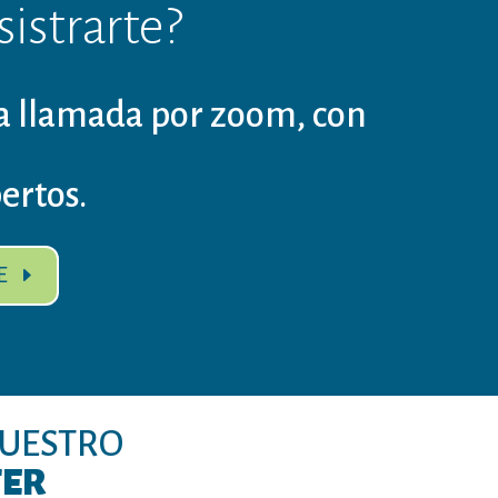
sistrarte?
 llamada por zoom, con
ertos.
E
NUESTRO
TER